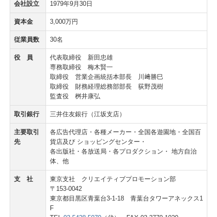
会社設立
1979年9月30日
資本金
3,000万円
従業員数
30名
役 員
代表取締役
新田忠雄
専務取締役 梅木賢一
取締役 営業企画統括本部長 川﨑勝巳
取締役 財務経理総務部部長 荻野茂樹
監査役 桝井康弘
取引銀行
三井住友銀行（江坂支店）
主要取引
各広告代理店・各種メーカー・全国各遊園地・全国百
先
貨店及び ショッピングセンター・
各出版社・各放送局・各プロダクション・ 地方自治
体、他
支 社
東京支社 クリエイティブプロモーション部
〒153-0042
東京都目黒区青葉台3-1-18 青葉台タワーアネックス1
F