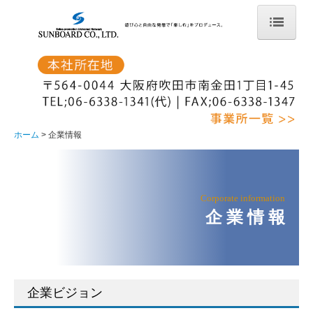
ホーム
企業情報
企業ビジョン
ホーム
企業情報
会社概要
沿革
Corporate information
組織図
企 業 情 報

事務所一覧
事業案内
企業ビジョン
イベント案内